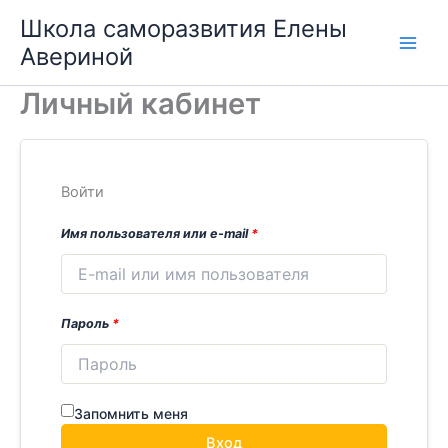
Перейти
Школа саморазвития Елены
к
Авериной
содержимому
Личный кабинет
Войти
Имя пользователя или e-mail
*
Пароль
*
Запомнить меня
Вход